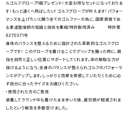
ルゴルフグローブ1個プレゼント！大変お得なセットになっておりま
す！もっと遠くへ飛ばしたい! ゴルフグローブが叶えます! パフォー
マンスを上げたいと願う全てのゴルファーの為に、国家資格であ
る柔道整復師の知識と技術を集結!特許取得済み 特許第
6270371号
身体のバランスを整えるために設計された革新的なゴルフグロ
ーブです！ このグローブを着けることでグリップを握った時に、親
指を自然と正しい位置にサポートしてくれます。体の無駄な力が
抜けるようになり、全身のバランスが整えられゴルフのパフォーマ
ンスがアップします。しっかりと効果を実感していただくために必
ず自分に合ったサイズをお選びください。
・使用された方のご意見
装着してラウンド中も着けたまま歩いた後、疲労感が軽減されま
したという報告を多数受けました。