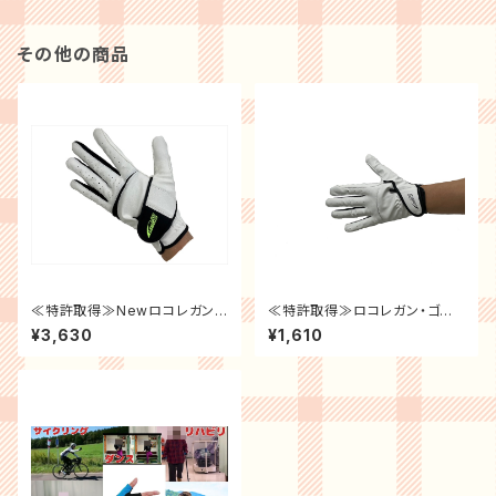
い
その他の商品
≪特許取得≫Newロコレガンゴ
≪特許取得≫ロコレガン・ゴルフ
ルフ用グローブ発売記念特典！
グローブ 新モデル発売記念！
¥3,630
¥1,610
詳細は商品説明欄をご覧くださ
旧モデル大特価セール中！在庫
い
無くなり次第終了