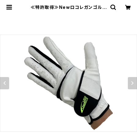
≪特許取得≫Newロコレガンゴルフ
用グローブ発売記念特典！詳細は商品
説明欄をご覧ください | からだ工房ロ
コ・レガン株式会社